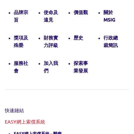
品牌宗
使命及
價值觀
關於
旨
遠見
MSIG
獎項及
財務實
歷史
行政總
殊榮
力評級
裁簡訊
服務社
加入我
探索事
會
們
業發展
快速鏈結
EASY網上索償系統
EASY網上索償系統 – 醫療