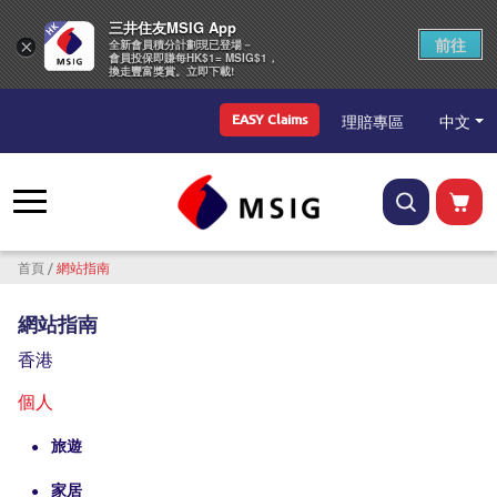
三井住友MSIG App
前往
×
全新會員積分計劃現已登場－
會員投保即賺每HK$1= MSIG$1，
換走豐富獎賞。立即下載!
Top Menu
中文
理賠專區
EASY Claims
導航連結
首頁
網站指南
網站指南
香港
個人
旅遊
家居