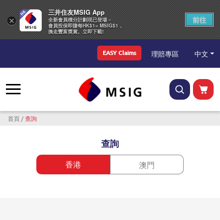
三井住友MSIG App
前往
×
全新會員積分計劃現已登場－
會員投保即賺每HK$1= MSIG$1，
換走豐富獎賞。立即下載!
Top Menu
中文
理賠專區
EASY Claims
導航連結
首頁
查詢
查詢
香港
澳門