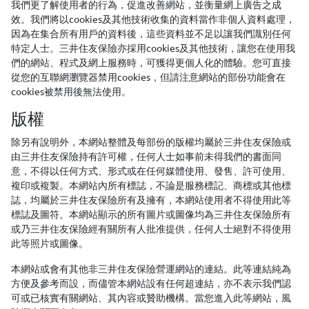
我們更了解使用者的行為，促進改善網站，並衡量網上廣告之成
效。我們將以cookies及其他技術收集的資料當作非個人資料處理，
因為在集合所有用戶的資料後，這些資料並不足以讓我們識別任何
特定人士。三井住友保險亦採用cookies及其他技術，讓您在使用我
們的網站、程式及網上服務時，可獲得更個人化的體驗。您可直接
從您的互聯網瀏覽器禁用cookies，但請注意網站的部份功能會在
cookies被禁用後無法使用。
版權
除另有說明外，本網站整體及每部份的版權均屬於三井住友保險或
由三井住友保險持有許可權，任何人士如事前未得我們的書面同
意，不得以任何方式、形式或在任何媒體使用、發售、許可使用、
複印或複製。本網站內所有標誌，不論是服務標記、商標或其他標
誌，均屬於三井住友保險所有及擁有，本網站使用者不得使用此等
標誌及圖符。本網站顯示的所有圖片或圖像均為三井住友保險所有
或乃三井住友保險經有關所有人批准提供，任何人士絕對不得使用
此等照片或圖像。
本網站或會有其他非三井住友保險營運網站的連結。此等連結純為
方便及參考而設，而儘管本網站設有任何超連結，亦不表示我們認
可或已核實有關網站、其內容或贊助機構。當您進入此等網站，風