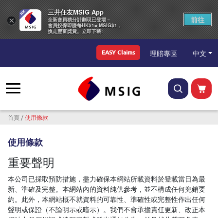
三井住友MSIG App
前往
×
全新會員積分計劃現已登場－
會員投保即賺每HK$1= MSIG$1，
換走豐富獎賞。立即下載!
Top Menu
中文
理賠專區
EASY Claims
導航連結
首頁
使用條款
使用條款
重要聲明
本公司已採取預防措施，盡力確保本網站所載資料於登載當日為最
新、準確及完整。本網站內的資料純供參考，並不構成任何兜銷要
約。此外，本網站概不就資料的可靠性、準確性或完整性作出任何
聲明或保證（不論明示或暗示）。我們不會承擔責任更新、改正本