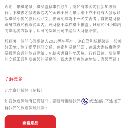
近期「飛機老鼠」機艙盜竊事件頻生，例如有乘客前往新加坡旅
行，下機後才發現銀包內的金錢不翼而飛，網上亦不時有人發放疑
似機艙小偷的影片和貼文。要避免成為下一名受害者，首要是財物
跟身或置於視線範圍內。若財物不幸在機上被盜，只須於24小時內
向當地警方報案，即可向保險公司申請個人財物賠償。
想藉著一個開心假期踏入2026丙午馬年，為自己和親朋製造一段美
好回憶，除了提早預訂交通、住宿和活動門票，建議大家按實際需
要投保合適的旅遊保險，包括考慮目的地天氣、行程日數、所使用
的交通工具和所參與的活動等。祝大家新春旅途愉快，盡興而歸！
了解更多
此文章刊載於《信報》
如對旅遊保險有任何疑問，請隨時聯絡我們
或透過以下途徑了
解我們的旅遊保險計劃：
查看產品