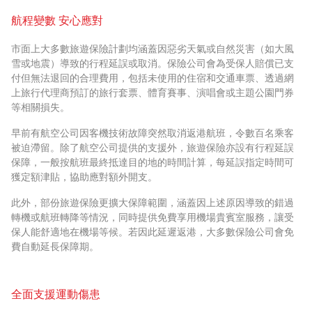
航程變數 安心應對
市面上大多數旅遊保險計劃均涵蓋因惡劣天氣或自然災害（如大風
雪或地震）導致的行程延誤或取消。保險公司會為受保人賠償已支
付但無法退回的合理費用，包括未使用的住宿和交通車票、透過網
上旅行代理商預訂的旅行套票、體育賽事、演唱會或主題公園門券
等相關損失。
早前有航空公司因客機技術故障突然取消返港航班，令數百名乘客
被迫滯留。除了航空公司提供的支援外，旅遊保險亦設有行程延誤
保障，一般按航班最終抵達目的地的時間計算，每延誤指定時間可
獲定額津貼，協助應對額外開支。
此外，部份旅遊保險更擴大保障範圍，涵蓋因上述原因導致的錯過
轉機或航班轉降等情況，同時提供免費享用機場貴賓室服務，讓受
保人能舒適地在機場等候。若因此延遲返港，大多數保險公司會免
費自動延長保障期。
全面支援運動傷患