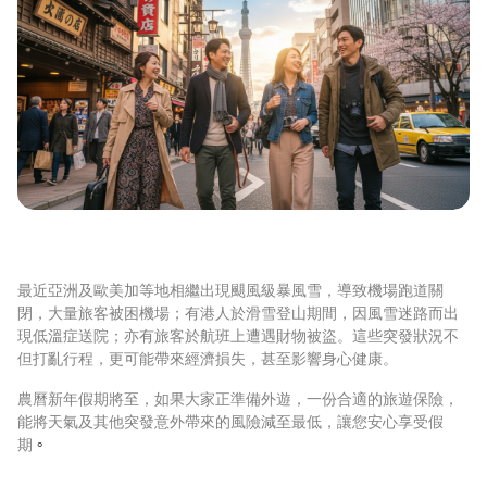
最近亞洲及歐美加等地相繼出現颶風級暴風雪，導致機場跑道關
閉，大量旅客被困機場；有港人於滑雪登山期間，因風雪迷路而出
現低溫症送院；亦有旅客於航班上遭遇財物被盜。這些突發狀況不
但打亂行程，更可能帶來經濟損失，甚至影響身心健康。
農曆新年假期將至，如果大家正準備外遊，一份合適的旅遊保險，
能將天氣及其他突發意外帶來的風險減至最低，讓您安心享受假
期
。