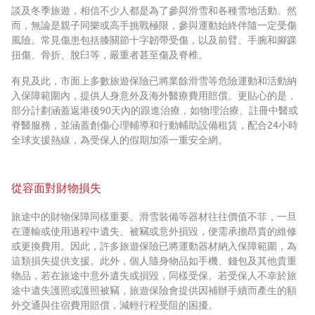
談及冬季旅遊，相信不少人都是為了參與滑雪和各種雪地活動。然
而，無論是親子同樂或高手挑戰極限，參與運動始終伴隨一定受傷
風險。常見傷患包括膝關節十字韌帶受傷，以及前臂、手腕和腳踝
扭傷、骨折、脫臼等，嚴重者甚至傷及脊椎。
有見及此，市面上多數旅遊保險已將業餘滑雪等危險運動和活動納
入保障範圍內，提供人身意外及海外醫療費用賠償。更貼心的是，
部分計劃涵蓋返港後90天內的跟進治療，如物理治療、註冊中醫或
脊醫服務，並涵蓋創傷心理輔導和行動輔助設備租賃，配合24小時
全球支援熱線，為受保人的假期加添一重安全網。
從容面對財物損失
旅途中的財物保障同樣重要。滑雪裝備等器材往往價值不菲，一旦
在運輸或使用過程中遺失、被竊或意外損毀，便需承擔昂貴的維修
或更換費用。因此，許多旅遊保險已將運動器材納入保障範圍，為
這類損失提供支援。此外，個人隨身物品如手機、錢包及其他貴重
物品，若在旅途中意外遺失或損毀，同樣受保。若受保人不幸於旅
途中遺失護照或護照被竊，旅遊保險會提供因補辦手續而產生的額
外交通與住宿費用賠償，減輕行程受阻的困擾。