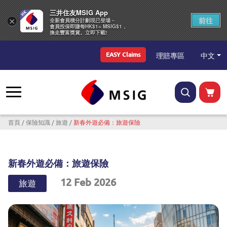
三井住友MSIG App
前往
×
全新會員積分計劃現已登場－
會員投保即賺每HK$1= MSIG$1，
換走豐富獎賞。立即下載!
Top Menu
中文
理賠專區
EASY Claims
導航連結
首頁
保險知識
旅遊
新春外遊必備：旅遊保險
新春外遊必備：旅遊保險
12 Feb 2026
旅遊