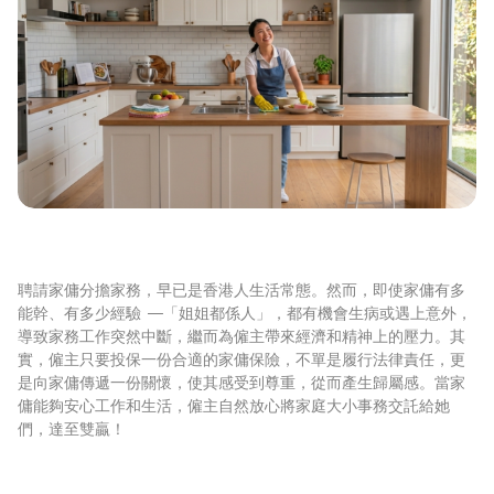
聘請家傭分擔家務，早已是香港人生活常態。然而，即使家傭有多
能幹、有多少經驗 —「姐姐都係人」，都有機會生病或遇上意外，
導致家務工作突然中斷，繼而為僱主帶來經濟和精神上的壓力。其
實，僱主只要投保一份合適的家傭保險，不單是履行法律責任，更
是向家傭傳遞一份關懷，使其感受到尊重，從而產生歸屬感。當家
傭能夠安心工作和生活，僱主自然放心將家庭大小事務交託給她
們，達至雙贏！