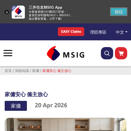
三井住友MSIG App
前往
×
全新會員積分計劃現已登場－
會員投保即賺每HK$1= MSIG$1，
換走豐富獎賞。立即下載!
Top Menu
中文
理賠專區
EASY Claims
導航連結
首頁
保險知識
家傭
家傭安心 僱主放心
家傭安心 僱主放心
20 Apr 2026
家傭