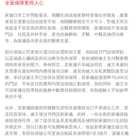
全面保障更得人心
家傭日常工作勞動量高，偶爾生病或做家務時受傷在所難免，嚴重
者甚至需要住院或接受手術，相關醫療開支可大可小，對僱主而言
無疑是不容忽視的潛在負擔。在醫療保障層面，家傭保險不僅涵蓋
門診、住院及外科手術，更包括麻醉師、牙醫、中醫及物理治療
等，為家傭提供更全面的醫療支援。
部分保險公司更推出靈活的自選附加方案，例如提升門診保障額，
以及涵蓋心臟病及癌症治療等危疾保障，有效減輕僱主支付醫療費
用時所承受的壓力。舉例而言，若家傭不幸確診癌症，僱主考慮到
其需要在最短時間內獲得最佳治療，遂安排她入住私家醫院接受治
療。幸好該僱主早已投保自選附加保障，其家傭超過港幣70,000元
的門診、手術及住院費用均受該保險計劃保障。與此同時，僱主亦
可就家傭住院導致的服務中斷獲得相應賠償，有助緩解人手短缺帶
來的不便。
此外，若家傭因傷病而獲醫生證明其健康狀況已不再適合工作，需
送回原居地，僱主便須另聘請新家傭。此時，一份全面的家傭保險
便能發揮作用，除了提供送返原居地費用及補聘新家傭所衍生的額
外開支外，部分計劃更可免費轉換受保人。假如新舊家傭交接出現
真空期，有部份保險公司更會自動延長保障期1至3個月，讓僱主繼