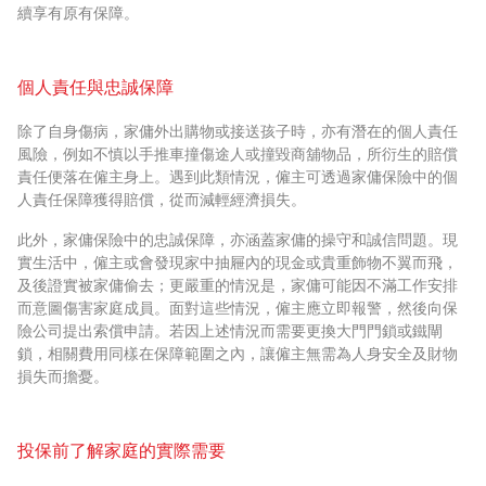
續享有原有保障。
個人責任與忠誠保障
除了自身傷病，家傭外出購物或接送孩子時，亦有潛在的個人責任
風險，例如不慎以手推車撞傷途人或撞毀商舖物品，所衍生的賠償
責任便落在僱主身上。遇到此類情況，僱主可透過家傭保險中的個
人責任保障獲得賠償，從而減輕經濟損失。
此外，家傭保險中的忠誠保障，亦涵蓋家傭的操守和誠信問題。現
實生活中，僱主或會發現家中抽屜內的現金或貴重飾物不翼而飛，
及後證實被家傭偷去；更嚴重的情況是，家傭可能因不滿工作安排
而意圖傷害家庭成員。面對這些情況，僱主應立即報警，然後向保
險公司提出索償申請。若因上述情況而需要更換大門門鎖或鐵閘
鎖，相關費用同樣在保障範圍之內，讓僱主無需為人身安全及財物
損失而擔憂。
投保前了解家庭的實際需要