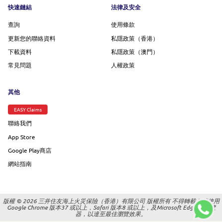
Footer menu
快速鏈結
法律及安全
查詢
使用條款
更新您的聯絡資料
私隱政策（香港）
下載資料
私隱政策（澳門）
常見問題
人權政策
其他
EASY Claims
聯絡我們
App Store
Google Play商店
網站指南
版權 © 2026 三井住友海上火災保險（香港）有限公司 版權所有 不得轉載 |
請使用
Google Chrome 版本37 或以上，Safari 版本8 或以上，及Microsoft Edge 的瀏覽
器，以達至最佳瀏覽效果。