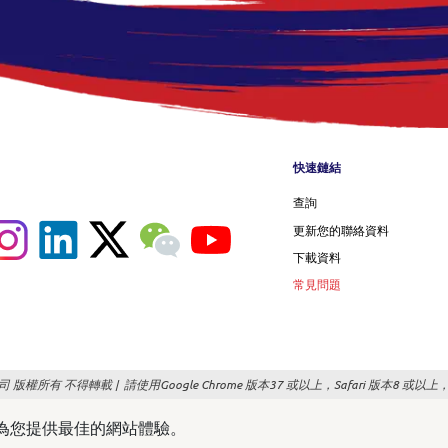
Footer me
快速鏈結
查詢
更新您的聯絡資料
下載資料
常見問題
司 版權所有 不得轉載 |
請使用Google Chrome 版本37 或以上，Safari 版本8 或
以便為您提供最佳的網站體驗。