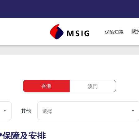
關
保險知識
nu
香港
澳門
選擇
其他
*保障及安排