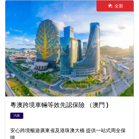
全新
粵澳跨境車輛等效先認保險 （澳門 )
汽車
安心跨境暢遊廣東省及港珠澳大橋 提供一站式周全保
障