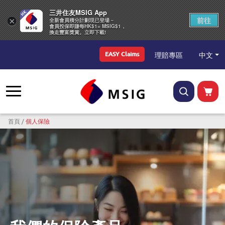
三井住友MSIG App
前往
×
全新會員積分計劃現已登場－
會員投保即賺每HK$1= MSIG$1，
換走豐富獎賞。立即下載!
Top Menu
中文
理賠專區
EASY Claims
導航連結
首頁
個人保險