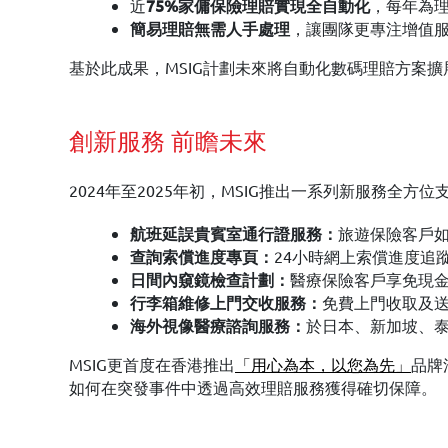
近
，每年為理
75%家傭保險理賠實現全自動化
，讓團隊更專注增值
簡易理賠無需人手處理
基於此成果，MSIG計劃未來將自動化數碼理賠方案
創新服務 前瞻未來
2024年至2025年初，MSIG推出一系列新服務全方位
旅遊保險客戶如
航班延誤貴賓室通行證服務：
24小時網上索償進度追
查詢索償進度專頁：
醫療保險客戶享免現
日間內窺鏡檢查計劃：
免費上門收取及
行李箱維修上門交收服務：
於日本、新加坡、
海外視像醫療諮詢服務：
MSIG更首度在香港推出
「用心為本，以您為先」
品牌
如何在突發事件中透過高效理賠服務獲得確切保障。