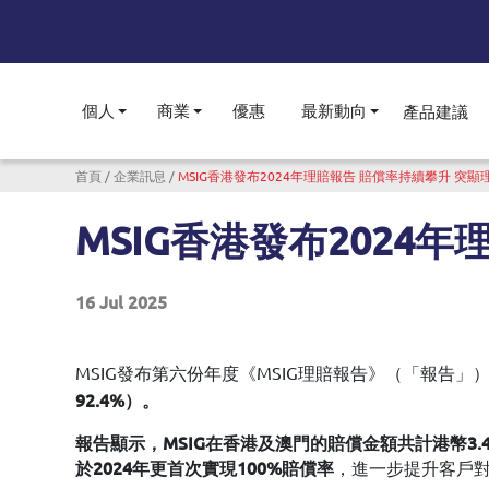
個人
商業
優惠
最新動向
產品建議
Toggle submenu
Toggle submenu
Toggle subme
導航連結
首頁
企業訊息
MSIG香港發布2024年理賠報告 賠償率持續攀升 突
MSIG香港發布2024
16 Jul 2025
MSIG發布第六份年度《MSIG理賠報告》（「報告
92.4%）。
報告顯示，MSIG在香港及澳門的賠償金額共計港幣3.
，進一步提升客戶對M
於2024年更首次實現100%賠償率