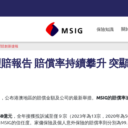
關
保險知識
nu
顯理賠創新捷報
年理賠報告 賠償率持續攀升 
」），公布港澳地區的賠償金額及公司的最新舉措。
MSIG的賠償率
，全年接獲投訴減至僅９宗（2023年為13宗，2020年為
48億元
SIG的信任度。家傭保險及個人意外保險的賠償率則分別為99.1