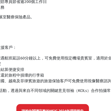
賠專員節省逾200個工作日
服務
擴展至醫療保險產品。
支援客戶：
遇航班延誤60分鐘以上，可免費使用指定機場貴賓室，適用於全球
蹤
金結算便捷安排
送還於旅程中損壞的行李箱
泰國、越南及菲律賓旅遊的旅遊保險客戶可免費使用視像醫療諮
活動，透過與來自不同領域的關鍵意見領袖（KOLs）合作拍攝