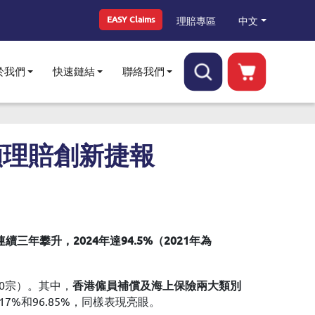
Top Menu
中文
理賠專區
EASY Claims
於我們
快速鏈結
聯絡我們
Toggle submenu
Toggle submenu
Toggle submenu
突顯理賠創新捷報
連續三年攀升，2024年達94.5%（2021年為
50宗）。其中，
香港僱員補償及海上保險兩大類別
7%和96.85%，同樣表現亮眼。