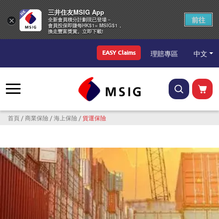
三井住友MSIG App
前往
×
全新會員積分計劃現已登場－
會員投保即賺每HK$1= MSIG$1，
換走豐富獎賞。立即下載!
Top Menu
中文
理賠專區
EASY Claims
導航連結
首頁
商業保險
海上保險
貨運保險