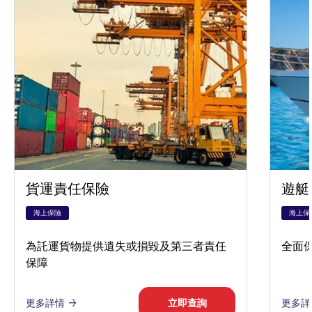
貨運責任保險
遊艇
海上保險
海上保
為託運貨物提供遺失或損毀及第三者責任
全面
保障
更多詳情
立即查詢
更多詳