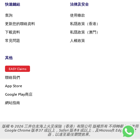
Footer menu
快速鏈結
法律及安全
查詢
使用條款
更新您的聯絡資料
私隱政策（香港）
下載資料
私隱政策（澳門）
常見問題
人權政策
其他
EASY Claims
聯絡我們
App Store
Google Play商店
網站指南
版權 © 2026 三井住友海上火災保險（香港）有限公司 版權所有 不得轉載 |
請使用
Google Chrome 版本37 或以上，Safari 版本8 或以上，及Microsoft Edge 的瀏覽
器，以達至最佳瀏覽效果。