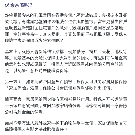
保險索償呢 ?
熱帶風暴帶來的強風暴雨在香港多個地區造成破壞，多棵樹木及棚
架倒塌，有建築地盤物件因抵受不住強風而墜毀。當中更發生窗戶
被吹脫並擊毁對面住宅窗戶的意外，毀爛的窗戶連同石屎跌落地
面，幸好事件當中，無人受傷。其實如果窗戶被颱風吹毁，受保人
應該從家居保險或火險索償呢？
基本上，火險只會保障樓宇結構，例如牆身、窗戶、天花、地板等
等。而最基本的火險只保障由火災引起的損失，有些則可伸延至其
他意外如水浸或風暴等，投保人宜詳閱保單或向保險公司查問清
楚，以免發生意外時未能獲得保障。
另一方面，如果此窗戶因意外而損毀，投保人可以向家居財物保險
「家居保險」索償，保險公司會按個別保單條款作出賠償。
簡單而言，家居保險同火險有互相補足的作用。投保人可考慮購買
一份家居財物保險，並附加樓宇結構保障，這樣便可於同一家保險
公司得到全面的保障。
如果不幸有途人意外被家中掉下的物件擊中受傷，家居保險是否可
保障投保人有關之法律賠償責任？