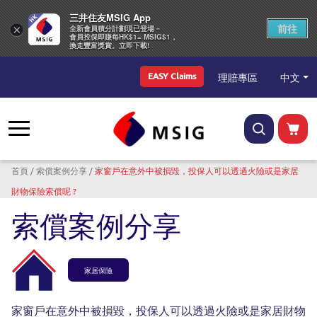
三井住友MSIG App
前往
×
全新會員積分計劃現已登場－
會員投保即賺每HK$1= MSIG$1，
換走豐富獎賞。立即下載!
Top Menu
中文
理賠專區
EASY Claims
導航連結
首頁
索償案例分享
家窗戶在意外中被損毀，投保人可以透過火險或是家居
財物保險索償呢 ?
索償案例分享
家居保險
家窗戶在意外中被損毀，投保人可以透過火險或是家居財物