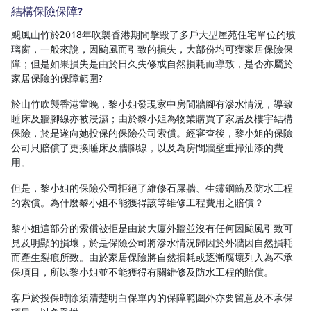
結構保險保障?
颶風山竹於2018年吹襲香港期間擊毀了多戶大型屋苑住宅單位的玻
璃窗，一般來說，因颱風而引致的損失，大部份均可獲家居保險保
障；但是如果損失是由於日久失修或自然損耗而導致，是否亦屬於
家居保險的保障範圍?
於山竹吹襲香港當晚，黎小姐發現家中房間牆腳有滲水情況，導致
睡床及牆腳線亦被浸濕；由於黎小姐為物業購買了家居及樓宇結構
保險，於是遂向她投保的保險公司索償。經審查後，黎小姐的保險
公司只賠償了更換睡床及牆腳線，以及為房間牆壁重掃油漆的費
用。
但是，黎小姐的保險公司拒絕了維修石屎牆、生鏽鋼筋及防水工程
的索償。為什麼黎小姐不能獲得該等維修工程費用之賠償？
黎小姐這部分的索償被拒是由於大廈外牆並沒有任何因颱風引致可
見及明顯的損壞，於是保險公司將滲水情況歸因於外牆因自然損耗
而產生裂痕所致。由於家居保險將自然損耗或逐漸腐壞列入為不承
保項目，所以黎小姐並不能獲得有關維修及防水工程的賠償。
客戶於投保時除須清楚明白保單內的保障範圍外亦要留意及不承保