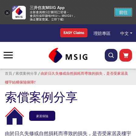
三井住友MSIG App
前往
×
全新會員積分計劃現已登場－
會員投保即賺每HK$1= MSIG$1，
換走豐富獎賞。立即下載!
Top Menu
中文
理賠專區
EASY Claims
導航連結
首頁
索償案例分享
由於日久失修或自然損耗而導致的損失，是否受家居及
樓宇結構保險保障?
索償案例分享
家居保險
由於日久失修或自然損耗而導致的損失，是否受家居及樓宇