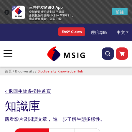
三井住友MSIG App
前往
×
全新會員積分計劃現已登場－
會員投保即賺每HK$1= MSIG$1，
換走豐富獎賞。立即下載!
Top Menu
中文
理賠專區
EASY Claims
導航連結
首頁
Biodiversity
Biodiversity Knowledge Hub
< 返回生物多樣性首頁
知識庫
觀看影片及閱讀文章，
進一步了解生態多樣性。